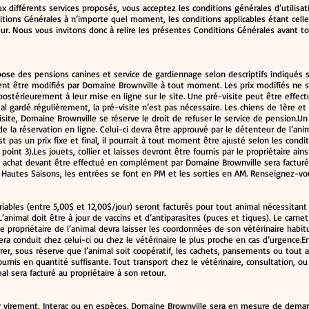
ux différents services proposés, vous acceptez les conditions générales d’utilisa
itions Générales à n’importe quel moment, les conditions applicables étant celle
ur. Nous vous invitons donc à relire les présentes Conditions Générales avant to
se des pensions canines et service de gardiennage selon descriptifs indiqués sur
ent être modifiés par Domaine Brownville à tout moment. Les prix modifiés ne s
térieurement à leur mise en ligne sur le site. Une pré-visite peut être effect
al gardé régulièrement, la pré-visite n’est pas nécessaire. Les chiens de 1ère e
isite, Domaine Brownville se réserve le droit de refuser le service de pension.Un
 la réservation en ligne. Celui-ci devra être approuvé par le détenteur de l’anim
st pas un prix fixe et final, il pourrait à tout moment être ajusté selon les condi
 point 3).Les jouets, collier et laisses devront être fournis par le propriétaire ain
t achat devant être effectué en complément par Domaine Brownville sera facturé 
 Hautes Saisons, les entrées se font en PM et les sorties en AM. Renseignez-vou
ariables (entre 5,00$ et 12,00$/jour) seront facturés pour tout animal nécessitan
 L’animal doit être à jour de vaccins et d’antiparasites (puces et tiques). Le carn
Le propriétaire de l’animal devra laisser les coordonnées de son vétérinaire habit
era conduit chez celui-ci ou chez le vétérinaire le plus proche en cas d’urgence.E
er, sous réserve que l’animal soit coopératif, les cachets, pansements ou tout 
ournis en quantité suffisante. Tout transport chez le vétérinaire, consultation, 
al sera facturé au propriétaire à son retour.
r virement, Interac ou en espèces. Domaine Brownville sera en mesure de dem