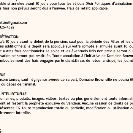
ble si annulée avant 10 jours pour tous les séjours (Voir Politiques d'annulation e
 frais non prévus seront dus à l’arrivée. Frais de retard applicable.
eetcie@gmail.com
 826-4592
RÉTRACTION
u’à 10 jours avant le début de la pension, sauf pour la période des Fêtes et les c
rais additionnels) le dépôt sera appliqué sur votre compte si annulée avant 10 jou
t autres frais additionnels). Le solde et les éventuels frais non prévus seront dus
rvation ne seront pas restitués. Toute annulation à l’initiative de Domaine Brownv
emboursement des frais engagés par le client.En cas de retour anticipé, les jour
EUR
irconstances, sauf négligence avérée de sa part, Domaine Brownville ne pourra 
 ou décès de l’animal.
 INTELLECTUELLE
maines, produits, images, vidéos, textes ou plus généralement toute informati
sont et restent la propriété exclusive du Vendeur. Aucune cession de droits de pr
présentes CG. Toute reproduction totale ou partielle, modification ou utilisation
ictement interdite.
e