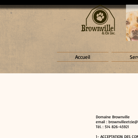
Accueil
Ser
Domaine Brownville
email :
brownvilleetcie
Tél. : 514 826-45921
1- ACCEPTATION DES CO