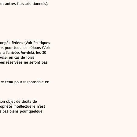
t autres frais additionnels).
ongés fériées (Voir Politiques
rs pour tous les séjours (Voir
 à l’arrivée. Au-delà, les 30
ille, en cas de force
nées réservées ne seront pas
être tenu pour responsable en
on objet de droits de
opriété intellectuelle n’est
 de ces biens pour quelque