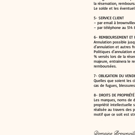
la réservation, remboursa
Le solde et les éventuels
5- SERVICE CLIENT
– par email à
brownvill
– par téléphone au 514
6- REMBOURSEMENT ET 
Annulation possible jusq
d'annulation et autres f
Politiques d'annulation e
% versés lors de la rése
majeure, entrainera le r
remboursées.
7- OBLIGATION DU VEND
Quelles que soient les c
cas de fugues, blessures
8- DROITS DE PROPRIÉTÉ
Les marques, noms de do
propriété intellectuelle 
réalisée au travers des 
motif que ce soit est str
Domaine Brownvill