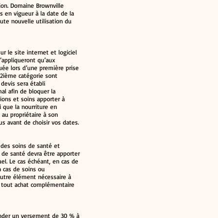
tion. Domaine Brownville
s en vigueur à la date de la
ute nouvelle utilisation du
 le site internet et logiciel
’appliqueront qu’aux
uée lors d’une première prise
t 2ième catégorie sont
 devis sera établi
al afin de bloquer la
tions et soins apporter à
si que la nourriture en
au propriétaire à son
s avant de choisir vos dates.
t des soins de santé et
et de santé devra être apporter
uel. Le cas échéant, en cas de
n cas de soins ou
autre élément nécessaire à
ou tout achat complémentaire
ander un versement de 30 % à