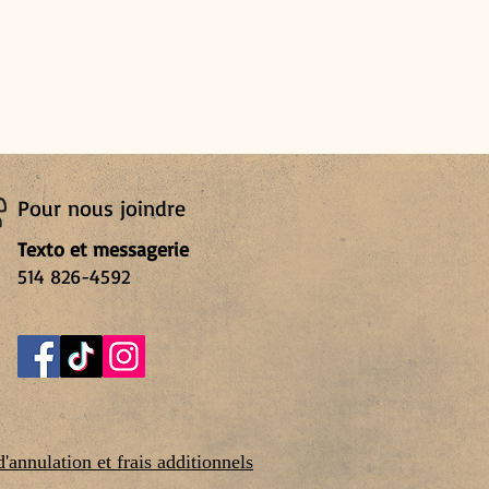
Pour nous joindre
Texto et messagerie
514 826-4592
d'annulation et frais additionnels