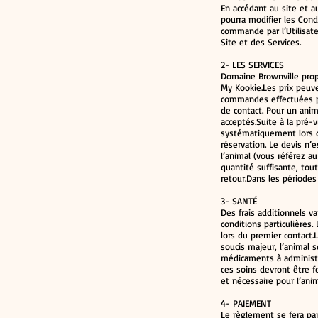
En accédant au site et a
pourra modifier les Cond
commande par l’Utilisate
Site et des Services.
2- LES SERVICES
Domaine Brownville propo
My Kookie.Les prix peuv
commandes effectuées pos
de contact. Pour un anim
acceptés.Suite à la pré-v
systématiquement lors de
réservation. Le devis n’e
l’animal (vous référez au
quantité suffisante, tou
retour.Dans les périodes
3- SANTÉ
Des frais additionnels v
conditions particulières.
lors du premier contact.
soucis majeur, l’animal s
médicaments à administr
ces soins devront être f
et nécessaire pour l’anim
4- PAIEMENT
Le règlement se fera pa