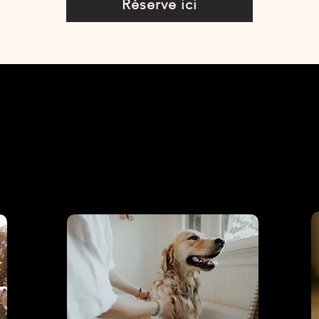
Réserve ici
s conseils can