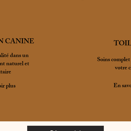
N CANINE
TOI
lité dans un
Soins complet 
t naturel et
votre 
taire
En savo
ir plus