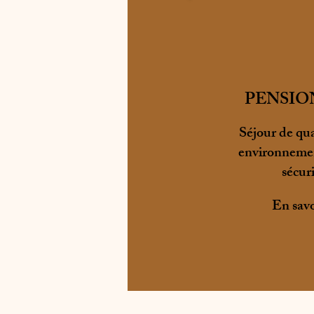
PENSIO
Séjour de qua
environnemen
sécuri
En savo