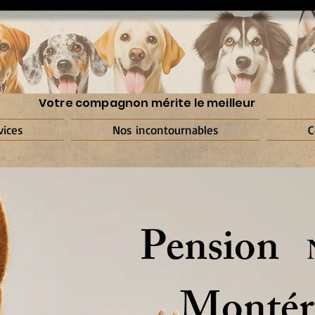
Votre compagnon mérite le meilleur
vices
Nos incontournables
C
Pension
Montér