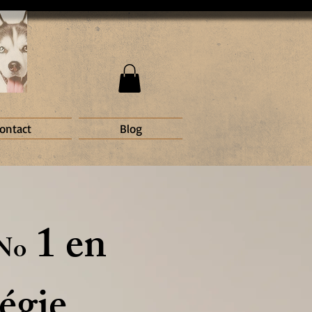
ontact
Blog
1 en
No
égie